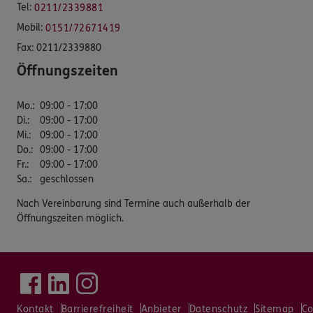
Tel:
0211/2339881
Mobil:
0151/72671419
Fax:
0211/2339880
Öffnungszeiten
Mo.
:
09:00 - 17:00
Di.
:
09:00 - 17:00
Mi.
:
09:00 - 17:00
Do.
:
09:00 - 17:00
Fr.
:
09:00 - 17:00
Sa.
:
geschlossen
Nach Vereinbarung sind Termine auch außerhalb der
Öffnungszeiten möglich.
Kontakt
Barrierefreiheit
Anbieter
Datenschutz
Sitemap
Co