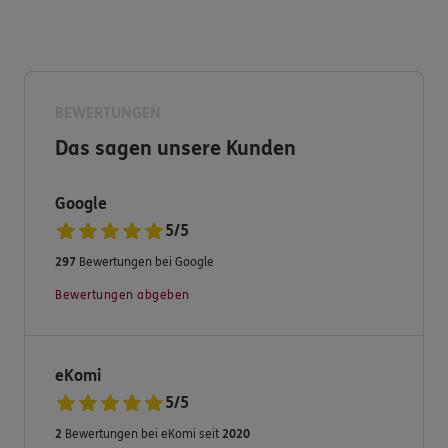
5,0 Sternen sprechen für uns. Wir freuen uns auf Sie!
BEWERTUNGEN
Das sagen unsere Kunden
Google
5
/
5
297
Bewertungen bei Google
Bewertungen abgeben
eKomi
5
/
5
2
Bewertungen bei eKomi seit
2020