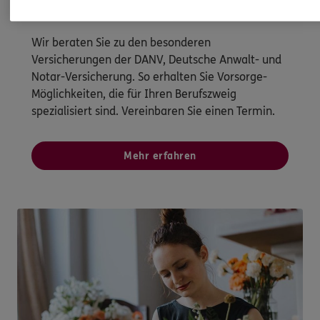
Spezielle Versicherungen für Freiberufler
Wir beraten Sie zu den besonderen
Versicherungen der DANV, Deutsche Anwalt- und
Notar-Versicherung. So erhalten Sie Vorsorge-
Möglichkeiten, die für Ihren Berufszweig
spezialisiert sind. Vereinbaren Sie einen Termin.
Mehr erfahren